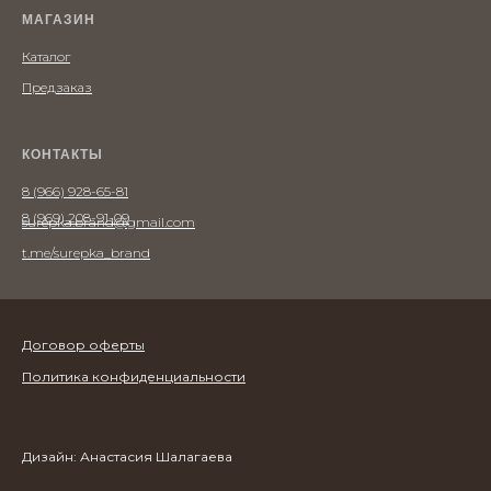
МАГАЗИН
Каталог
Предзаказ
КОНТАКТЫ
8 (966) 928-65-81
8 (969) 208-91-09
surepka.brand@gmail.com
t.me/surepka_brand
Договор оферты
Политика конфиденциальности
Дизайн: Анастасия Шалагаева