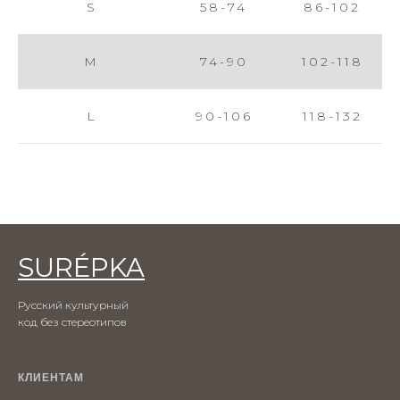
S
58-74
86-102
M
74-90
102-118
L
90-106
118-132
SURÉPKA
Русский культурный
код без стереотипов
КЛИЕНТАМ