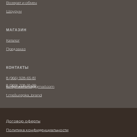
Возврат и обмен
Шоурум
МАГАЗИН
Каталог
Предзаказ
КОНТАКТЫ
8 (966) 928-65-81
8 (969) 208-91-09
surepka.brand@gmail.com
t.me/surepka_brand
Договор оферты
Политика конфиденциальности