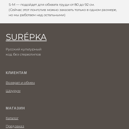
S-M — подойдет для обхвата груди от 80 до 92 см.
(Сейчас этот лонгслив можно заказать только в одном размере,
но мы работаем над остальными)
SURÉPKA
Русский культурный
код без стереотипов
КЛИЕНТАМ
Возврат и обмен
Шоурум
МАГАЗИН
Каталог
Предзаказ