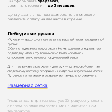
Вы оформляете
предзаказ,
время изготовления -
до 3 месяцев
.
Цена указана в полном размере, но вы сможете
разделить оплату на две части в корзине.
_________________
Лебединые рукава
«Рукава» — традиционное название верхней части праздничной
рубахи.
Обычно надевалась под сарафан. Но мы сделали специальную
подкладку, чтобы эту вещь можно было носить как
самостоятельную не опасаясь дуновений ветра.
Длинные рукава с разрезами для рук — деталь, свойственная
свадебному костюму северных и центральных губерний России.
Пуговицы на манжетах и разрезах из натурального жемчуга.
Размерная сетка
_________________
*Уход: стирать при температуре 30 градусов, утюжить
с паром, во влажном состоянии на максимальной
температуре.