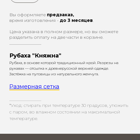
Вы оформляете
предзаказ,
время изготовления -
до 3 месяцев
.
Цена указана в полном размере, но вы сможете
разделить оплату на две части в корзине.
_________________
Рубаха "Княжна"
Рубаха, в основе которой традиционный крой. Разрезы на
рукавах — отсылка к древнерусской верхней одежде.
Застёжка на пуговицы из натурального жемчуга.
Размерная сетка
_________________
*Уход: стирать при температуре 30 градусов, утюжить
с паром, во влажном состоянии на максимальной
температуре.