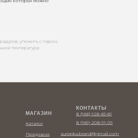
мощью которых можно
градусов, утюжить с паром,
ьной температуре.
КОНТАКТЫ
МАГАЗИН
8 (966) 928-65-81
8 (969) 208-91-09
Каталог
surepka.brand@gmail.com
Предзаказ