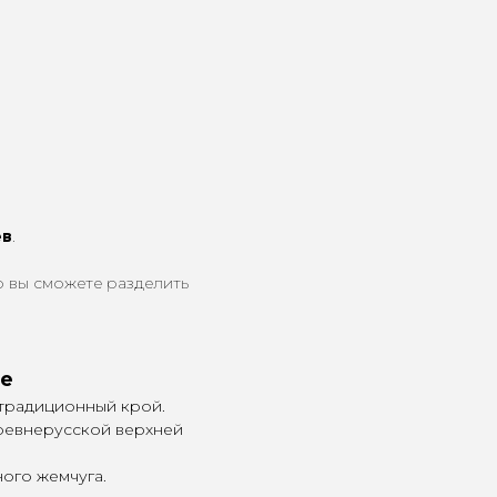
ев
.
о вы сможете разделить
ое
 традиционный крой.
древнерусской верхней
ного жемчуга.