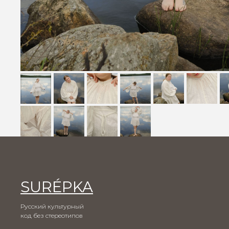
SURÉPKA
Русский культурный
код без стереотипов