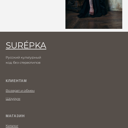
SURÉPKA
Русский культурный
код без стереотипов
КЛИЕНТАМ
Возврат и обмен
Шоурум
МАГАЗИН
Каталог