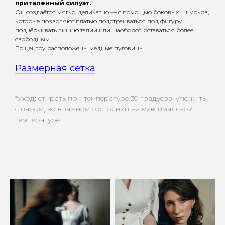
приталенный силуэт.
Он создаётся мягко, деликатно — с помощью боковых шнурков,
которые позволяют платью подстраиваться под фигуру,
подчёркивать линию талии или, наоборот, оставаться более
свободным.
По центру расположены медные пуговицы.
Размерная сетка
_________________
*Уход: стирать при температуре 30 градусов, утюжить
с паром, во влажном состоянии на максимальной
температуре.