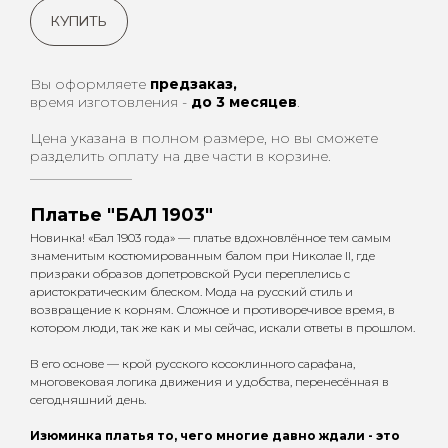
КУПИТЬ
Вы оформляете
предзаказ,
время изготовления -
до 3 месяцев
.
Цена указана в полном размере, но вы сможете
разделить оплату на две части в корзине.
_________________
Платье "БАЛ 1903"
Новинка! «Бал 1903 года» — платье вдохновлённое тем самым
знаменитым костюмированным балом при Николае II, где
призраки образов допетровской Руси переплелись с
аристократическим блеском. Мода на русский стиль и
возвращение к корням. Сложное и противоречивое время, в
котором люди, так же как и мы сейчас, искали ответы в прошлом.
В его основе — крой русского косоклинного сарафана,
многовековая логика движения и удобства, перенесённая в
сегодняшний день.
Изюминка платья то, чего многие давно ждали - это