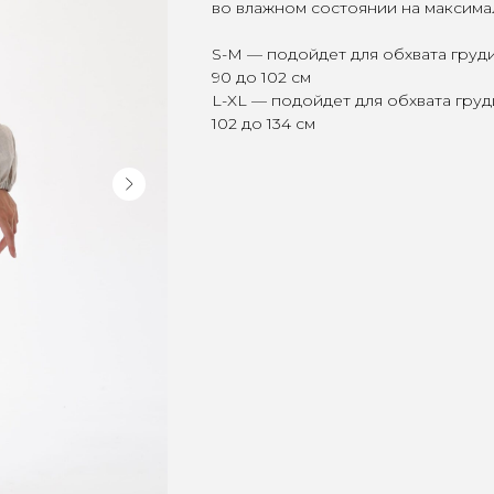
во влажном состоянии на максима
S-M — подойдет для обхвата груди
90 до 102 см
L-XL — подойдет для обхвата груди
102 до 134 см