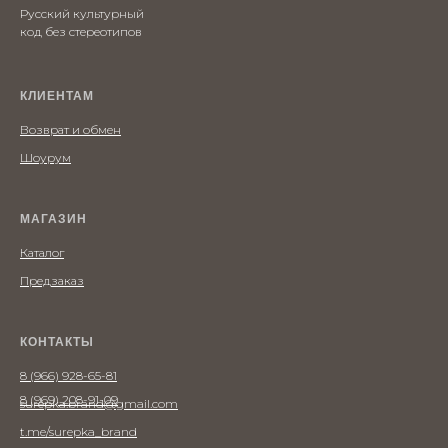
Русский культурный
код без стереотипов
КЛИЕНТАМ
Возврат и обмен
Шоурум
МАГАЗИН
Каталог
Предзаказ
КОНТАКТЫ
8 (966) 928-65-81
8 (969) 208-91-09
surepka.brand@gmail.com
t.me/surepka_brand