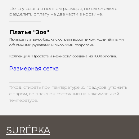
Цена указана в полном размере, но вы сможете
разделить оплату на две части в корзине.
_________________
Платье "Зоя"
Прямое платье-рубашка с острым воротником, удлинёнными
объемными рукавами и высокими разрезами.
Коллекция "Простота и нежность" создана из 100% хлопка..
Размерная сетка
_________________
*Уход: стирать при температуре 30 градусов, утюжить
с паром, во влажном состоянии на максимальной
температуре.
SURÉPKA