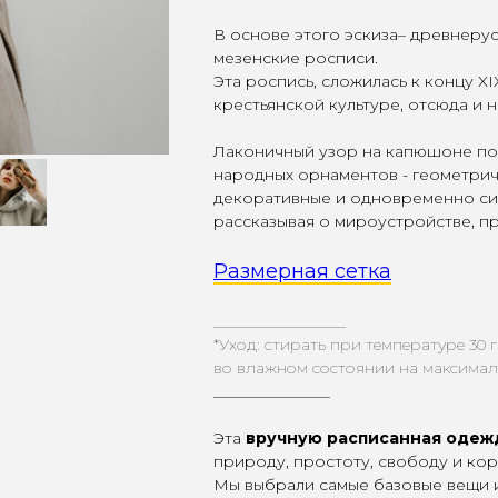
В основе этого эскиза– древнерус
мезенские росписи.
Эта роспись, сложилась к концу XI
крестьянской культуре, отсюда и н
Лаконичный узор на капюшоне по
народных орнаментов - геометрич
декоративные и одновременно си
рассказывая о мироустройстве, п
Размерная сетка
_________________
*Уход: стирать при температуре 30 
во влажном состоянии на максимал
_______________
Эта
вручную расписанная одеж
природу, простоту, свободу и кор
Мы выбрали самые базовые вещи и