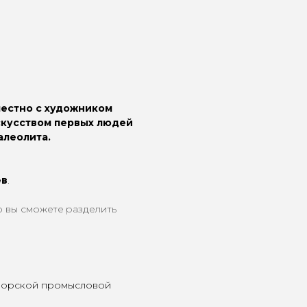
местно с художником
скусством первых людей
алеолита.
ев
.
о вы сможете разделить
оморской промысловой