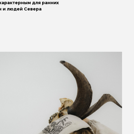
 характерным для ранних
ен и людей Севера