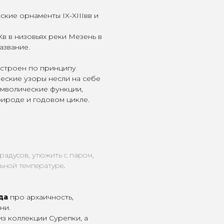
ские орнаменты IX-XIIIвв и
Xв в низовьях реки Мезень в
азвание.
строен по принципу
еские узоры несли на себе
мволические функции,
рироде и годовом цикле.
градусов, утюжить с паром,
ьной температуре
.
да
про архаичность,
ни.
з коллекции Сурепки, а