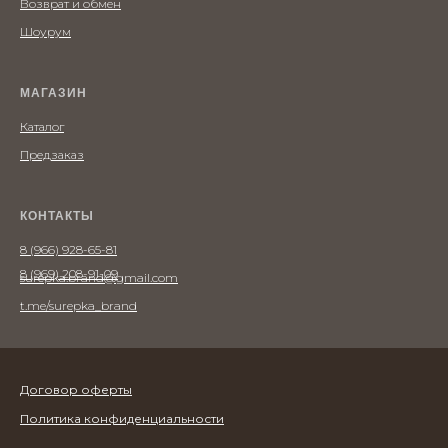
Возврат и обмен
Шоурум
МАГАЗИН
Каталог
Предзаказ
КОНТАКТЫ
8 (966) 928-65-81
8 (969) 208-91-09
surepka.brand@gmail.com
t.me/surepka_brand
Договор оферты
Политика конфиденциальности