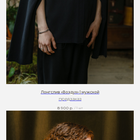
Лонгслив «Воздух» | мужской
предзаказ
8 900
р.
/
1 шт