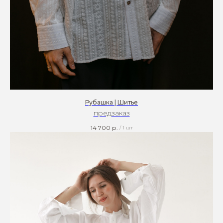
Рубашка | Шитье
предзаказ
14 700
р.
/
1 шт